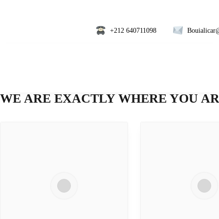
+212 640711098
Bouialic
WE ARE EXACTLY WHERE YOU A